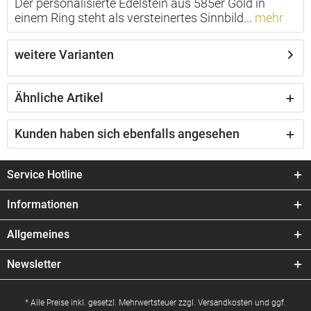
Der personalisierte Edelstein aus 585er Gold in
einem Ring steht als versteinertes Sinnbild...
mehr
weitere Varianten
Ähnliche Artikel
Kunden haben sich ebenfalls angesehen
Service Hotline
Informationen
Allgemeines
Newsletter
* Alle Preise inkl. gesetzl. Mehrwertsteuer zzgl.
Versandkosten
und ggf.