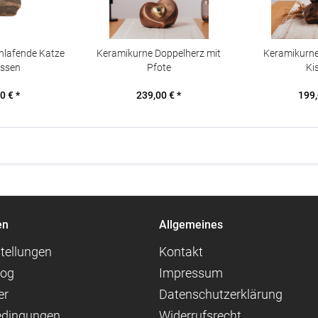
hlafende Katze
Keramikurne Doppelherz mit
Keramikurn
issen
Pfote
Ki
0 € *
239,00 € *
199,
en
Allgemeines
tellungen
Kontakt
log
Impressum
er
Datenschutzerklärung
edingungen
Widerrufsrecht