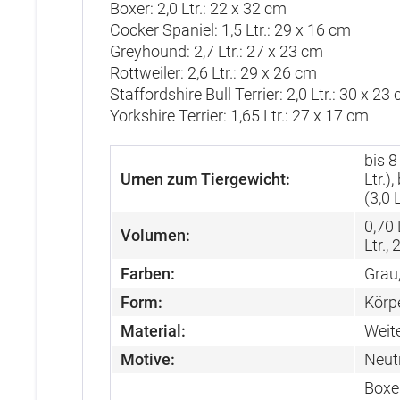
Boxer: 2,0 Ltr.: 22 x 32 cm
Cocker Spaniel: 1,5 Ltr.: 29 x 16 cm
Greyhound: 2,7 Ltr.: 27 x 23 cm
Rottweiler: 2,6 Ltr.: 29 x 26 cm
Staffordshire Bull Terrier: 2,0 Ltr.: 30 x 23
Yorkshire Terrier: 1,65 Ltr.: 27 x 17 cm
bis 8
Urnen zum Tiergewicht:
Ltr.),
(3,0 L
0,70 L
Volumen:
Ltr., 
Farben:
Grau
Form:
Körp
Material:
Weite
Motive:
Neut
Boxer