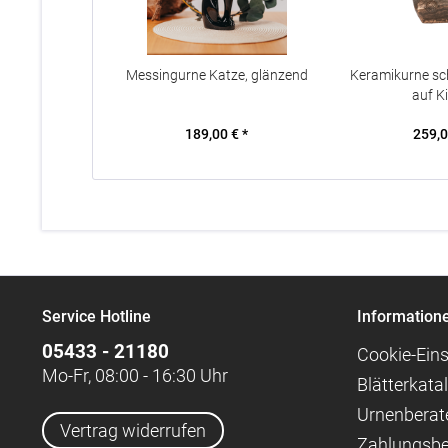
Messingurne Katze, glänzend
Keramikurne sc
auf K
189,00 € *
259,0
Service Hotline
Information
05433 - 21180
Cookie-Eins
Mo-Fr, 08:00 - 16:30 Uhr
Blätterkata
Urnenberat
Vertrag widerrufen
Zahlungsb