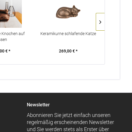
e Knochen auf
Keramikurne schlafende Katze
Keramikurne 
ssen
00 € *
269,00 € *
309
Newsletter
Abonnieren Sie jetzt einfach unseren
regelmäßig erscheinenden Newsletter
und Sie werden stets als Erster über