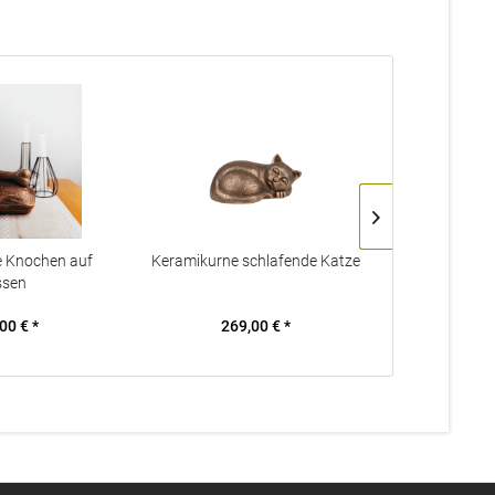
e Knochen auf
Keramikurne schlafende Katze
Keramikurne 
ssen
00 € *
269,00 € *
309