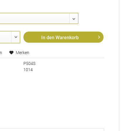
In den
Warenkorb
en
Merken
P504S
1014