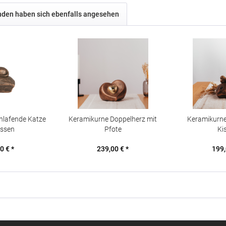
den haben sich ebenfalls angesehen
hlafende Katze
Keramikurne Doppelherz mit
Keramikurn
issen
Pfote
Ki
0 € *
239,00 € *
199,