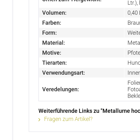
Ltr.),
Volumen:
0,40 L
Farben:
Brau
Form:
Weit
Material:
Meta
Motive:
Pfot
Tierarten:
Hund
Verwendungsart:
Inne
Folie
Veredelungen:
Fotoa
Bekl
Weiterführende Links zu "Metallurne hoc
Fragen zum Artikel?