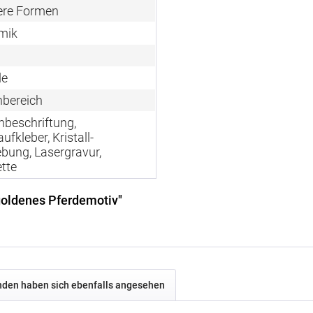
ere Formen
mik
de
nbereich
nbeschriftung,
ufkleber, Kristall-
ebung, Lasergravur,
tte
goldenes Pferdemotiv"
den haben sich ebenfalls angesehen