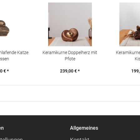
hlafende Katze
Keramikurne Doppelherz mit
Keramikurn
issen
Pfote
Ki
0 € *
239,00 € *
199,
en
Allgemeines
tellungen
Kontakt