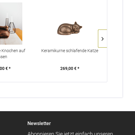
e Knochen auf
Keramikurne schlafende Katze
Keramikurne 
ssen
00 € *
269,00 € *
309
Newsletter
Abonnieren Sie jetzt einfach unseren