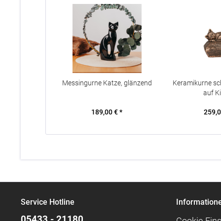
Messingurne Katze, glänzend
Keramikurne sc
auf K
189,00 € *
259,0
Service Hotline
Information
05433 - 21180
Cookie-Eins