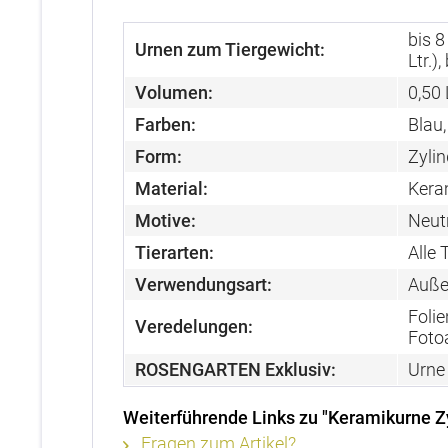
bis 8
Urnen zum Tiergewicht:
Ltr.),
Volumen:
0,50 L
Farben:
Blau,
Form:
Zyli
Material:
Kera
Motive:
Neutr
Tierarten:
Alle 
Verwendungsart:
Auße
Folie
Veredelungen:
Foto
ROSENGARTEN Exklusiv:
Urne
Weiterführende Links zu "Keramikurne Z
Fragen zum Artikel?