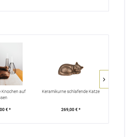
e Knochen auf
Keramikurne schlafende Katze
Keramikurne 
ssen
00 € *
269,00 € *
309