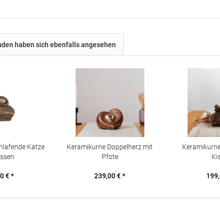
den haben sich ebenfalls angesehen
hlafende Katze
Keramikurne Doppelherz mit
Keramikurn
issen
Pfote
Ki
0 € *
239,00 € *
199,