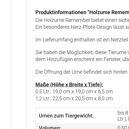
Produktinformationen "Holzurne Remem
Die
Holzurne Remember bietet einen sicher
Ein besonderes Herz-Pfote-Design lässt s
Im Lieferumfang enthalten ist ein Netzte
Sie haben die Möglichkeit, diese Tierurne
dem Hinzufügen erscheint ein Fenster, ü
Die Öffnung der Urne befindet sich hinten
Maße (Höhe x Breite x Tiefe):
0,5 Ltr.: 19,0 cm x 19,0 cm x 6,5 cm
1,2 Ltr.: 22,5 cm x 20,5 cm x 8,0 cm
bis 8
Urnen zum Tiergewicht:
Ltr.),
Volumen:
0,50 L