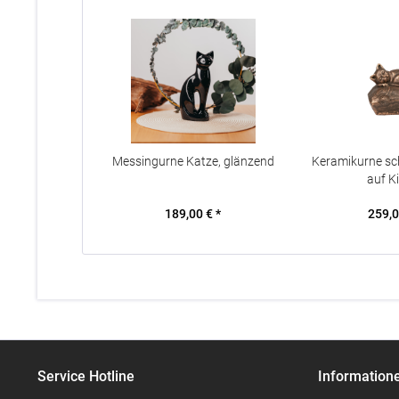
Messingurne Katze, glänzend
Keramikurne sc
auf K
189,00 € *
259,0
Service Hotline
Information