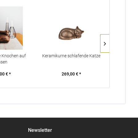
e Knochen auf
Keramikurne schlafende Katze
Keramikurne 
ssen
00 € *
269,00 € *
309
Newsletter