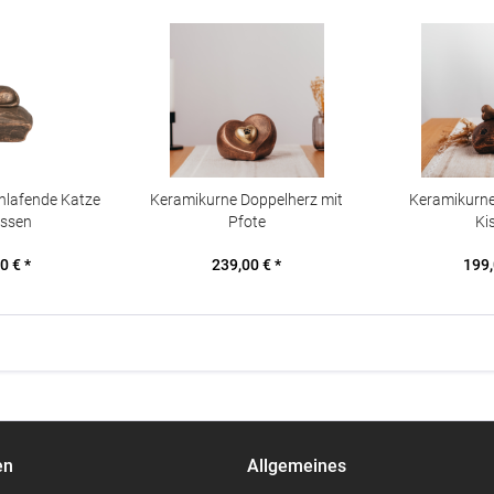
hlafende Katze
Keramikurne Doppelherz mit
Keramikurn
issen
Pfote
Ki
0 € *
239,00 € *
199,
en
Allgemeines