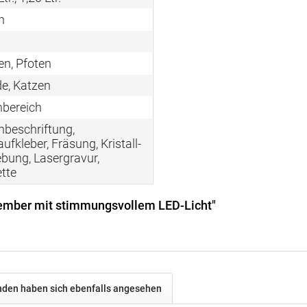
n
en, Pfoten
e, Katzen
nbereich
nbeschriftung,
ufkleber, Fräsung, Kristall-
ebung, Lasergravur,
tte
ember mit stimmungsvollem LED-Licht"
den haben sich ebenfalls angesehen