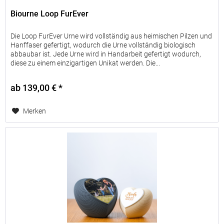
Biourne Loop FurEver
bis
2,00
40
<
Ltr.
kg
Die Loop FurEver Urne wird vollständig aus heimischen Pilzen und
Hanffaser gefertigt, wodurch die Urne vollständig biologisch
bis
abbaubar ist. Jede Urne wird in Handarbeit gefertigt wodurch,
3,00
60
<
diese zu einem einzigartigen Unikat werden. Die...
Ltr.
kg
ab 139,00 € *
über
4,00
60
<
Ltr.
kg
Merken
Bestellgrößen
der
Urnen
bezogen
auf
das
Gewicht
des
Tieres
vor