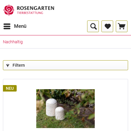
Menü
Nachhaltig
Urnengrößen
bis
0,15
Filtern
<
1kg
Ltr.
bis
0,50
<
8 kg
Ltr.
NEU
bis
1,00
12
<
Ltr.
kg
bis
1,50
20
<
Ltr.
kg