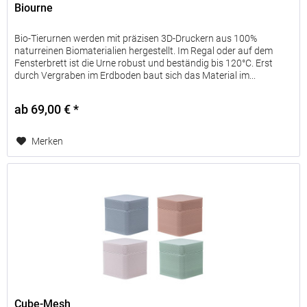
Biourne
der
Kremierung.
Bio-Tierurnen werden mit präzisen 3D-Druckern aus 100%
Diese
naturreinen Biomaterialien hergestellt. Im Regal oder auf dem
Fensterbrett ist die Urne robust und beständig bis 120°C. Erst
Liste
durch Vergraben im Erdboden baut sich das Material im...
beruht
auf
Erfahrungswerten,
ab 69,00 € *
die
natürlich
Merken
bei
jedem
Tier
individuell
anders
sein
können.
Cube-Mesh