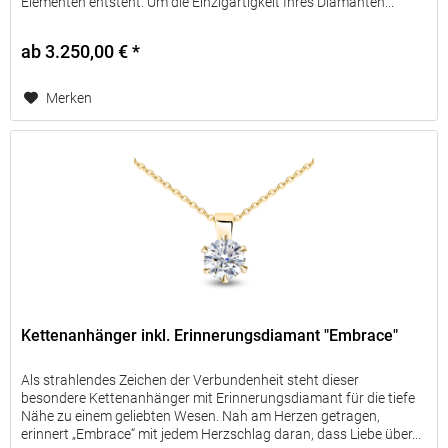
Elementen entsteht. Um die Einzigartigkeit Ihres Diamanten...
der
Kremierung.
ab 3.250,00 € *
Diese
Liste
Merken
beruht
auf
Erfahrungswerten,
die
natürlich
bei
jedem
Tier
individuell
anders
sein
Kettenanhänger inkl. Erinnerungsdiamant "Embrace"
können.
Als strahlendes Zeichen der Verbundenheit steht dieser
besondere Kettenanhänger mit Erinnerungsdiamant für die tiefe
Nähe zu einem geliebten Wesen. Nah am Herzen getragen,
erinnert „Embrace“ mit jedem Herzschlag daran, dass Liebe über...