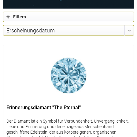
bis
2,00
40
<
Filtern
Ltr.
kg
bis
3,00
60
<
Ltr.
kg
über
4,00
60
<
Ltr.
kg
Bestellgrößen
der
Urnen
bezogen
auf
Erinnerungsdiamant "The Eternal"
das
Gewicht
Der Diamant ist ein Symbol für Verbundenheit, Unvergänglichkeit,
des
Liebe und Erinnerung und der einzige aus Menschenhand
Tieres
geschliffene Edelstein, der aus körpereigenen, organischen
vor