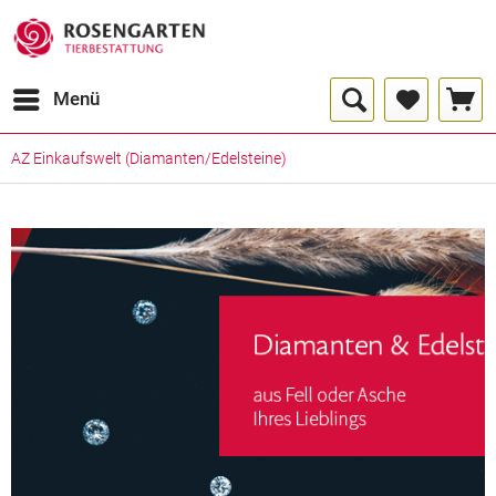
Menü
AZ Einkaufswelt (Diamanten/Edelsteine)
Urnengrößen
bis
0,15
<
1kg
Ltr.
bis
0,50
<
8 kg
Ltr.
bis
1,00
12
<
Ltr.
kg
bis
1,50
20
<
Ltr.
kg