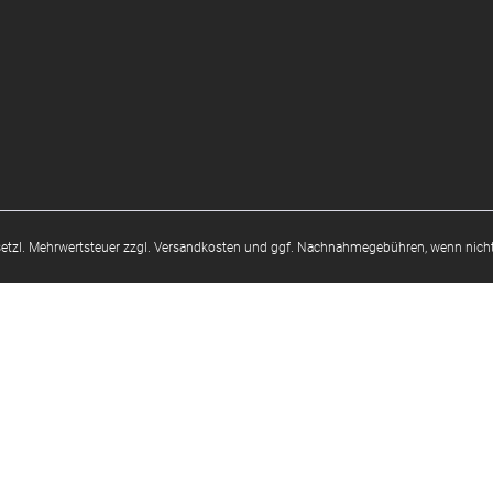
esetzl. Mehrwertsteuer zzgl.
Versandkosten
und ggf. Nachnahmegebühren, wenn nicht