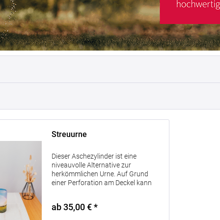
Streuurne
Dieser Aschezylinder ist eine
niveauvolle Alternative zur
herkömmlichen Urne. Auf Grund
einer Perforation am Deckel kann
diese Urne sehr gut zum Ausstreuen
der Asche verwendet werden. Die
ab 35,00 € *
Urne eignet sich auch für die
Erdbestattung. Sie...