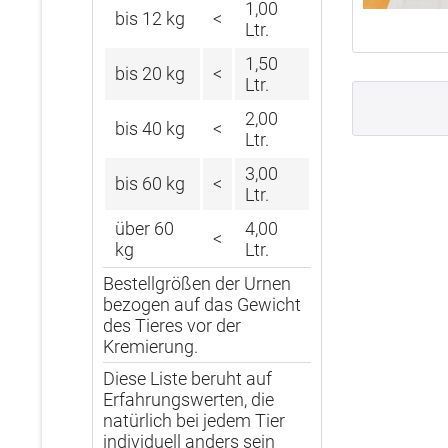
1,00
bis 12 kg
<
Ltr.
1,50
bis 20 kg
<
Ltr.
2,00
bis 40 kg
<
Ltr.
3,00
bis 60 kg
<
Ltr.
über 60
4,00
<
kg
Ltr.
Bestellgrößen der Urnen
bezogen auf das Gewicht
des Tieres vor der
Kremierung.
Diese Liste beruht auf
Erfahrungswerten, die
natürlich bei jedem Tier
individuell anders sein