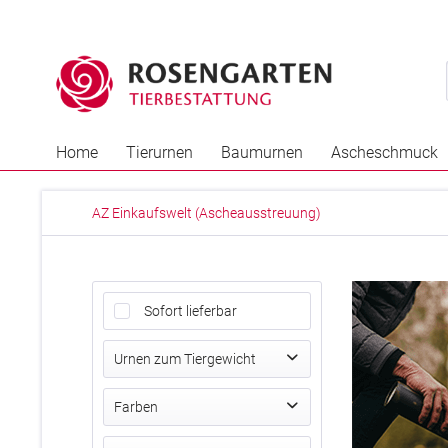
Home
Tierurnen
Baumurnen
Ascheschmuck
AZ Einkaufswelt (Ascheausstreuung)
Sofort lieferbar
Urnen zum Tiergewicht
bis 1 kg (0,15 Ltr.)
Farben
bis 8 kg (0,5 Ltr.)