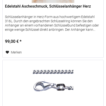
40
<
Ltr.
kg
Edelstahl Ascheschmuck, Schlüsselanhänger Herz
bis
3,00
Schlüsselanhänger in Herz-Form aus hochwertigem Edelstahl
60
<
316L. Durch den angebrachten Schlüsselring können Sie den
Ltr.
kg
Anhänger an einem vorhandenen Schlüsselbund befestigen oder
einige wenige Schlüssel direkt anbringen. Der Anhänger kann...
über
4,00
60
<
Ltr.
99,00 € *
kg
Bestellgrößen
Merken
der
Urnen
bezogen
auf
das
Gewicht
des
Tieres
vor
der
Kremierung.