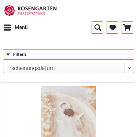
Menü
Urnengrößen
bis
0,15
Filtern
<
1kg
Ltr.
bis
0,50
<
8 kg
Ltr.
bis
1,00
12
<
Ltr.
kg
bis
1,50
20
<
Ltr.
kg
bis
2,00