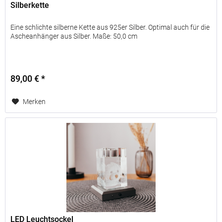
Silberkette
Diese
Liste
Eine schlichte silberne Kette aus 925er Silber. Optimal auch für die
beruht
Ascheanhänger aus Silber. Maße: 50,0 cm
auf
Erfahrungswerten,
die
natürlich
89,00 € *
bei
jedem
Merken
Tier
individuell
anders
sein
können.
LED Leuchtsockel