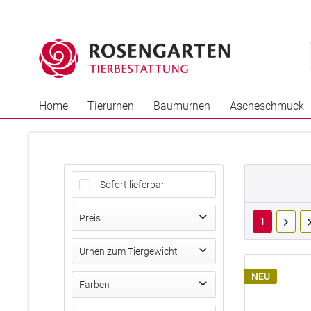
Home
Tierurnen
Baumurnen
Ascheschmuck
Sofort lieferbar
Preis
1
Urnen zum Tiergewicht
von
bis
0,00 €
5750,00 €
NEU
bis 1 kg (0,15 Ltr.)
Farben
bis 8 kg (0,5 Ltr.)