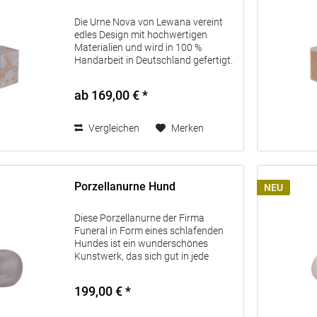
Die Urne Nova von Lewana vereint
edles Design mit hochwertigen
Materialien und wird in 100 %
Handarbeit in Deutschland gefertigt.
Die Kombination aus echtem
Schieferfurnier verleiht jeder Urne
ab 169,00 € *
eine einzigartige, natürliche
Ausstrahlung....
Vergleichen
Merken
Porzellanurne Hund
NEU
Diese Porzellanurne der Firma
Funeral in Form eines schlafenden
Hundes ist ein wunderschönes
Kunstwerk, das sich gut in jede
Inneneinrichtung einfügt. Die Urne
eignet sich sowohl für den Innen- als
199,00 € *
auch für den Außenbereich. Die...