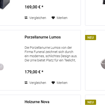
Korpus besteht aus massivem Stahl,
169,00 € *
wobei die Oberfläche bewusst roh...
Vergleichen
Merken
Porzellanurne Lumos
NEU
Die Porzellanurne Lumos von der
Firma Funeral zeichnet sich durch
ein modernes, schlichtes Design aus.
Die Urne bietet Platz für ein Teelicht,
welches ihr eine besondere
Atmosphäre verleiht. Sie passt zu
179,00 € *
jeder Inneneinrichtung und ist...
Vergleichen
Merken
Holzurne Nova
NEU