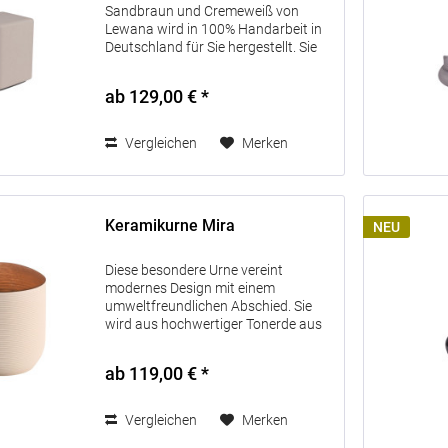
Sandbraun und Cremeweiß von
Lewana wird in 100% Handarbeit in
Deutschland für Sie hergestellt. Sie
bietet einen würdevollen Platz für
Ihren Liebling und bewahrt die
ab 129,00 € *
Erinnerung in einem stilvollen,...
Vergleichen
Merken
Keramikurne Mira
NEU
Diese besondere Urne vereint
modernes Design mit einem
umweltfreundlichen Abschied. Sie
wird aus hochwertiger Tonerde aus
dem Westerwald gefertigt und ist
vollständig biologisch abbaubar –
ab 119,00 € *
eine liebevolle und nachhaltige
Ruhestätte für...
Vergleichen
Merken