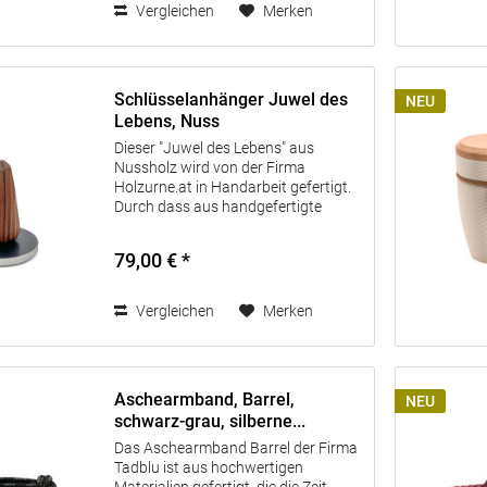
Vergleichen
Merken
Schlüsselanhänger Juwel des
NEU
Lebens, Nuss
Dieser "Juwel des Lebens" aus
Nussholz wird von der Firma
Holzurne.at in Handarbeit gefertigt.
Durch dass aus handgefertigte
außergewöhnliche Design wird der
"Juwel des Lebens" zu einem Unikat
79,00 € *
und symbolisiert die...
Vergleichen
Merken
Aschearmband, Barrel,
NEU
schwarz-grau, silberne...
Das Aschearmband Barrel der Firma
Tadblu ist aus hochwertigen