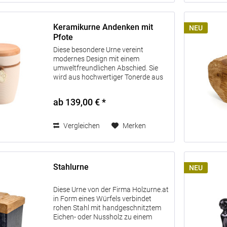
Keramikurne Andenken mit
NEU
Pfote
Diese besondere Urne vereint
modernes Design mit einem
umweltfreundlichen Abschied. Sie
wird aus hochwertiger Tonerde aus
dem Westerwald gefertigt und ist
vollständig biologisch abbaubar –
ab 139,00 € *
eine liebevolle und nachhaltige
Ruhestätte für...
Vergleichen
Merken
Stahlurne
NEU
Diese Urne von der Firma Holzurne.at
in Form eines Würfels verbindet
rohen Stahl mit handgeschnitztem
Eichen- oder Nussholz zu einem
einzigartigen Erinnerungsstück. Der