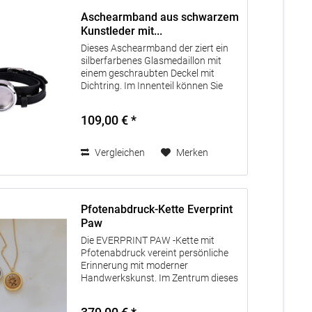
Aschearmband aus schwarzem
Kunstleder mit...
Dieses Aschearmband der ziert ein
silberfarbenes Glasmedaillon mit
einem geschraubten Deckel mit
Dichtring. Im Innenteil können Sie
Haare, Fell, Asche, kleine Steine oder
Ähnliches aufbewahren. Hinweis: Es
109,00 € *
empfiehlt sich, das Gewinde der...
Vergleichen
Merken
Pfotenabdruck-Kette Everprint
Paw
Die EVERPRINT PAW -Kette mit
Pfotenabdruck vereint persönliche
Erinnerung mit moderner
Handwerkskunst. Im Zentrum dieses
besonderen Schmuckstücks steht
ein originalgetreuer Pfotenabdruck –