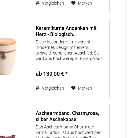
Vergleichen
Merken
Keramikurne Andenken mit
Herz - Biologisch...
Diese besondere Urne vereint
modernes Design mit einem
umweltfreundlichen Abschied. Sie
wird aus hochwertiger Tonerde aus
dem Westerwald gefertigt und ist
vollständig biologisch abbaubar –
ab 139,00 € *
eine liebevolle und nachhaltige
Ruhestätte für...
Vergleichen
Merken
Aschearmband, Charm,rosa,
silber Aschekapsel
Das Aschearmband Charm der
Firma Tadblu ist aus hochwertigen