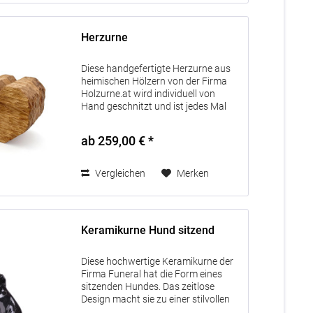
Herzurne
Diese handgefertigte Herzurne aus
heimischen Hölzern von der Firma
Holzurne.at wird individuell von
Hand geschnitzt und ist jedes Mal
ein Unikat. Die halb geschnitzte
Vorderseite steht symbolisch für das
ab 259,00 € *
Leben. Durch die natürliche...
Vergleichen
Merken
Keramikurne Hund sitzend
Diese hochwertige Keramikurne der
Firma Funeral hat die Form eines
sitzenden Hundes. Das zeitlose
Design macht sie zu einer stilvollen
Erinnerung an ein treues Haustier.