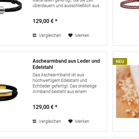
Materialien gefertigt, die die Zeit
überdauern und ausschließlich aus
Europa bezogen werden. Jedes
Schmuckstück verfügt über einen
129,00 € *
kleinen Behälter aus Edelstahl 316L,
um...
Vergleichen
Merken
Aschearmband aus Leder und
NEU
Edelstahl
Das Aschearmband ist aus
hochwertigem Edelstahl und
Echtleder gefertigt. Das dreiteilige
Armband besteht aus einem
Edelstahlband und zwei
Lederbändern. Unter dem
129,00 € *
Edelstahlband befindet sich eine
Schraube, hier besteht die
Möglichkeit,...
Vergleichen
Merken