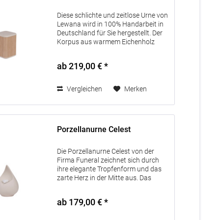
Diese schlichte und zeitlose Urne von
Lewana wird in 100% Handarbeit in
Deutschland für Sie hergestellt. Der
Korpus aus warmem Eichenholz
verleiht der Urne eine natürliche,
zeitlose Anmutung. Der helle Deckel
ab 219,00 € *
und Boden setzen freundliche...
Vergleichen
Merken
Porzellanurne Celest
Die Porzellanurne Celest von der
Firma Funeral zeichnet sich durch
ihre elegante Tropfenform und das
zarte Herz in der Mitte aus. Das
stilvolle Design verleiht dieser Urne
eine liebevolle und zugleich zeitlose
ab 179,00 € *
Ausstrahlung. Die Urne ist...