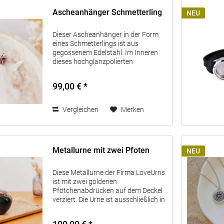
Ascheanhänger Schmetterling
NEU
Dieser Ascheanhänger in der Form
eines Schmetterlings ist aus
gegossenem Edelstahl. Im Inneren
dieses hochglanzpolierten
Schmuckstücks haben Sie die
Möglichkeit, einen kleinen
99,00 € *
symbolischen Teil der Asche oder
ähnliches Ihres verstorbenen...
Vergleichen
Merken
Metallurne mit zwei Pfoten
NEU
Diese Metallurne der Firma LoveUrns
ist mit zwei goldenen
Pfötchenabdrücken auf dem Deckel
verziert. Die Urne ist ausschließlich in
der Farbe anthrazit erhältlich. Die
Urne eignet sich für den