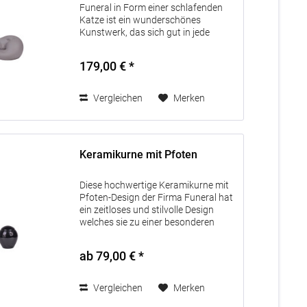
Funeral in Form einer schlafenden
Katze ist ein wunderschönes
Kunstwerk, das sich gut in jede
Inneneinrichtung einfügt. Aufgrund
des Materials eignet sich die Urne
179,00 € *
sowohl für den Innen- als auch für
den...
Vergleichen
Merken
Keramikurne mit Pfoten
Diese hochwertige Keramikurne mit
Pfoten-Design der Firma Funeral hat
ein zeitloses und stilvolle Design
welches sie zu einer besonderen
Erinnerung an ein treues Haustier
macht. Sie können zwischen drei
ab 79,00 € *
verschieden Größen wählen die...
Vergleichen
Merken