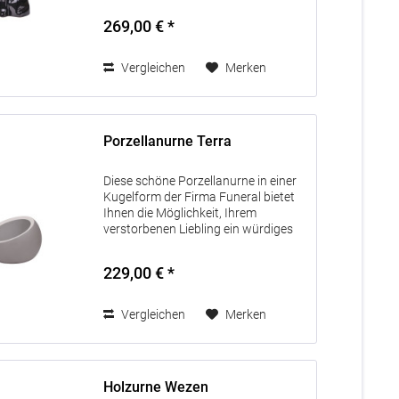
Sie können zwischen vier
269,00 € *
verschiedenen Varianten wählen:
schwarz &...
Vergleichen
Merken
Porzellanurne Terra
Diese schöne Porzellanurne in einer
Kugelform der Firma Funeral bietet
Ihnen die Möglichkeit, Ihrem
verstorbenen Liebling ein würdiges
Andenken zu bewahren. Die Terra-
Urne ist mehr als nur eine Urne, sie ist
229,00 € *
auch eine elegante Vase...
Vergleichen
Merken
Holzurne Wezen