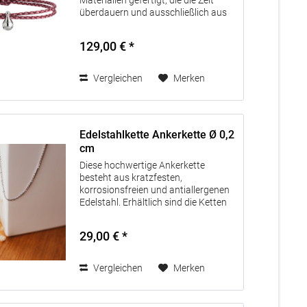
Materialien gefertigt, die die Zeit
überdauern und ausschließlich aus
Europa bezogen werden. Jedes
Schmuckstück verfügt über einen
129,00 € *
kleinen Behälter aus Edelstahl 316L,
um darin...
Vergleichen
Merken
Edelstahlkette Ankerkette Ø 0,2
cm
Diese hochwertige Ankerkette
besteht aus kratzfesten,
korrosionsfreien und antiallergenen
Edelstahl. Erhältlich sind die Ketten
in den Längen 40 cm, 45 cm und 50
cm. Die zu der Kette passenden
29,00 € *
Anhänger haben wir oben für Sie
aufgeführt....
Vergleichen
Merken