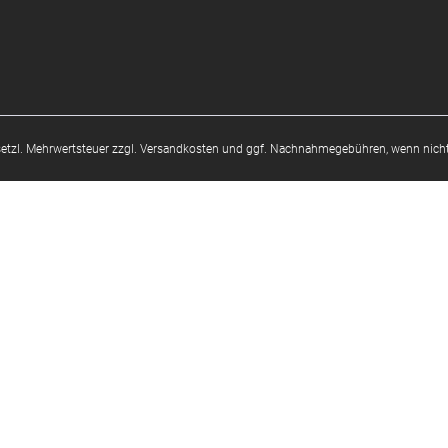
esetzl. Mehrwertsteuer zzgl.
Versandkosten
und ggf. Nachnahmegebühren, wenn nicht