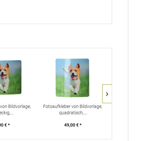
"
von Bildvorlage,
Fotoaufkleber von Bildvorlage,
Diamantgrav
ckig,...
quadratisch,...
Z
00 € *
49,00 € *
40