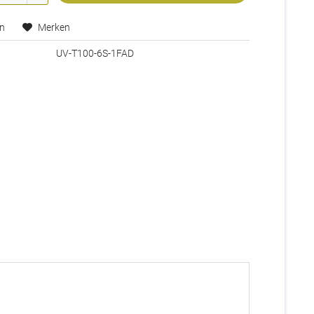
en
Merken
UV-T100-6S-1FAD