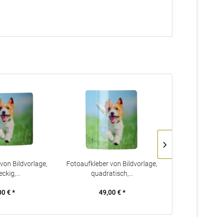
von Bildvorlage,
Fotoaufkleber von Bildvorlage,
Diamantgrav
ckig,...
quadratisch,...
Z
00 € *
49,00 € *
40