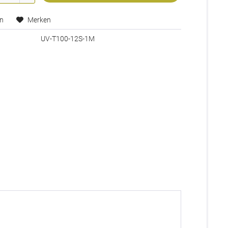
en
Merken
UV-T100-12S-1M