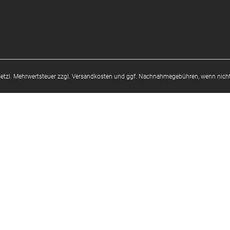
esetzl. Mehrwertsteuer zzgl.
Versandkosten
und ggf. Nachnahmegebühren, wenn nicht